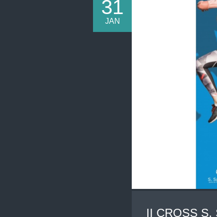
31
JAN
II CROSS S.