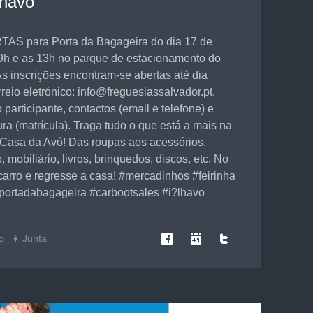
lhavo
S para Porta da Bagageira do dia 17 de
09h e as 13h no parque de estacionamento do
s inscrições encontram-se abertas até dia
rreio eletrónico: info@freguesiassalvador.pt,
participante, contactos (email e telefone) e
ura (matrícula). Traga tudo o que está a mais na
Casa da Avó! Das roupas aos acessórios,
 mobiliário, livros, brinquedos, discos, etc. No
carro e regresse a casa! #mercadinhos #feirinha
#portadabagageira #carbootsales #i?lhavo
o
Junta