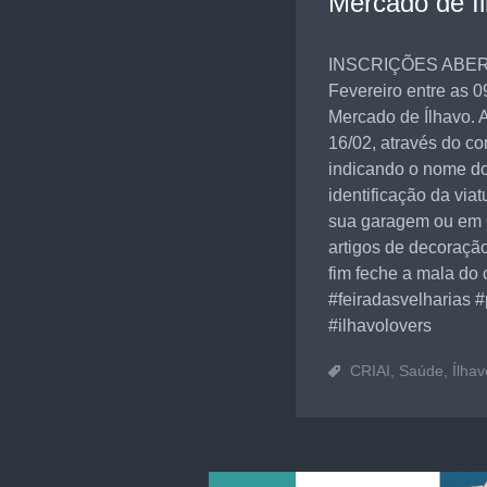
Mercado de Í
INSCRIÇÕES ABERTA
Fevereiro entre as 
Mercado de Ílhavo. A
16/02, através do co
indicando o nome do 
identificação da viat
sua garagem ou em 
artigos de decoração,
fim feche a mala do 
#feiradasvelharias 
#ilhavolovers
CRIAI
,
Saúde
,
Ílhav