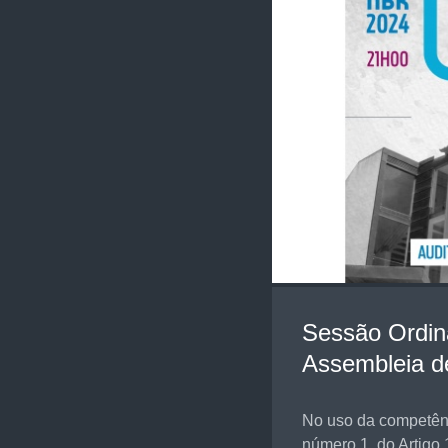
Sessão Ordiná
Assembleia d
No uso da competênc
número 1, do Artigo 