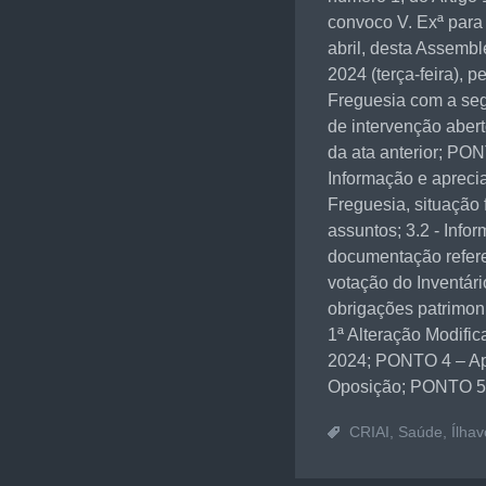
convoco V. Exª para
abril, desta Assemble
2024 (terça-feira), 
Freguesia com a se
de intervenção aber
da ata anterior; PON
Informação e apreci
Freguesia, situação f
assuntos; 3.2 - Info
documentação refere
votação do Inventári
obrigações patrimoni
1ª Alteração Modific
2024; PONTO 4 – Apr
Oposição; PONTO 5 
CRIAI
,
Saúde
,
Ílhav