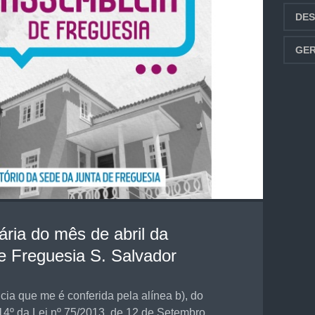
DE
GER
ria do mês de abril da
e Freguesia S. Salvador
ia que me é conferida pela alínea b), do
14º da Lei nº 75/2013, de 12 de Setembro,