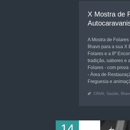
X Mostra de F
Autocaravani
A Mostra de Folares 
Ílhavo para a sua X 
Folares e a 8º Enco
tradição, sabores e 
Folares - com prova
- Área de Restauraç
Freguesia e animaçã
CRIAI
,
Saúde
,
Ílhav
14