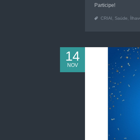
Participe!
CRIAI
,
Saúde
,
Ílhav
14
NOV