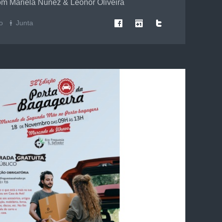
com Mariela Nunez & Leonor Oliveira
o
Junta