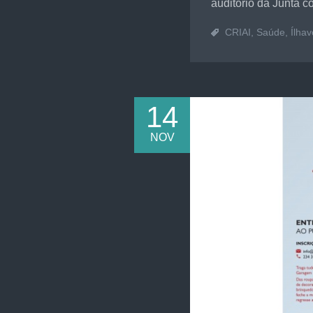
auditório da Junta 
CRIAI
,
Saúde
,
Ílhav
14
NOV