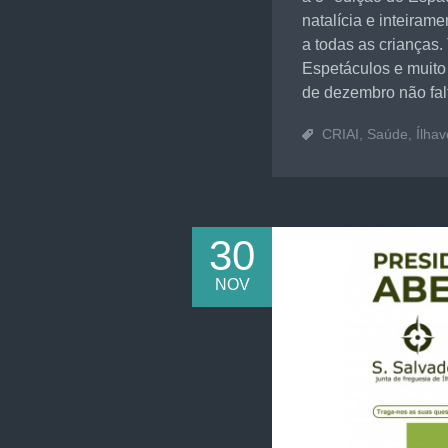
natalícia e inteiram
a todas as crianças.
Espetáculos e muito 
de dezembro não falt
CRIAI
,
Saúde
,
Ílhav
30
NOV