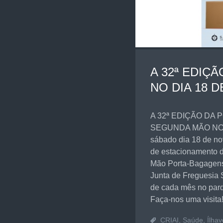
A 32ª EDIÇ
NO DIA 18 
A 32ª EDIÇÃO DA
SEGUNDA MÃO NO P
sábado dia 18 de no
de estacionamento 
Mão Porta-Bagagen
Junta de Freguesia 
de cada mês no parq
Faça-nos uma visita
CRIAI
,
Saúde
,
Ílhav